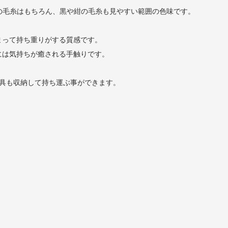
色の毛糸はもちろん、黒や紺の毛糸も見やすい範囲の色味です。
まって持ち重りがする質感です。
には気持ちが癒される手触りです。
用具も収納して持ち運ぶ事ができます。