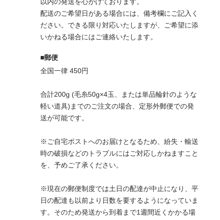
以内の発送を心がけております。
配送のご希望日がある場合には、備考欄にご記入く
ださい。できる限り対応いたしますが、ご希望に添
いかねる場合にはご連絡いたします。
■郵便
全国一律 450円
合計200g (毛糸50g×4玉、または単品輪針のような
軽い道具)までのご注文の場合、定形外郵便での発
送が可能です。
※ご自宅ポストへのお届けとなるため、紛失・輸送
時の破損などのトラブルにはご対応しかねますこと
を、予めご了承ください。
※現在の郵便制度では土日の配達が中止になり、平
日の配達も以前より日数を要するようになっていま
す。そのため発送から到着まで1週間近くかかる場