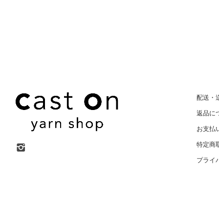
配送・
返品に
お支払
特定商
プライ