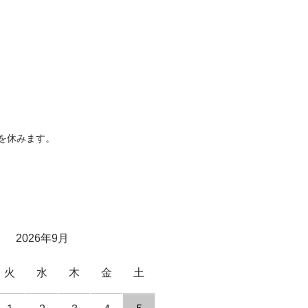
を休みます。
2026年9月
火
水
木
金
土