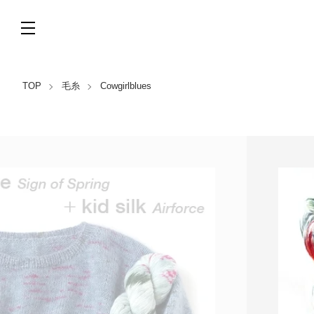
TOP
毛糸
Cowgirlblues