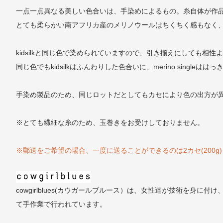
一点一点異なる美しい色合いは、手染めによるもの。糸自体が作
とても柔らかい南アフリカ産のメリノウールはちくちく感もなく
kidsilkと同じ色で染められていますので、引き揃えにしても相
同じ色でもkidsilkはふんわりした色合いに、merino sin
手染め製品のため、同じロットだとしてもカセにより色の出方が
※とても繊細な糸のため、玉巻きをお受けしておりません。
※郵送をご希望の場合、一度に送ることができるのは2カセ(200g
cowgirlblues(カウガールブルース）は、女性達が技術を
て手作業で行われています。