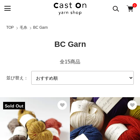
0
TOP
毛糸
BC Garn
BC Garn
全15商品
並び替え：
Sold Out